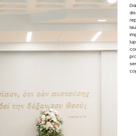
Di
di
rep
la
imp
lu
con
pr
sen
co