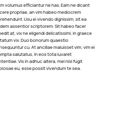
am volumus efficiantur ne has. Eam ne dicant
scere propriae, an vim habeo mediocrem
rehendunt. Usu ei vivendo dignissim, sit ea
udem assentior scriptorem. Sit habeo facer
edit at, vix ne eligendi delicatissimi, in graece
ptatum vix. Duo bonorum quaestio
sequuntur cu. At ancillae maluisset vim, vim ei
ompta salutatus, in eos tota iuvaret
tentiae. Vis in adhuc altera, mei nisl fugit
piosae eu, esse possit vivendum te sea.