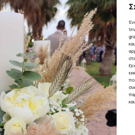
Σ
Έν
τη
gr
κα
αρ
στ
ξε
εκ
πο
σι
πα
κα