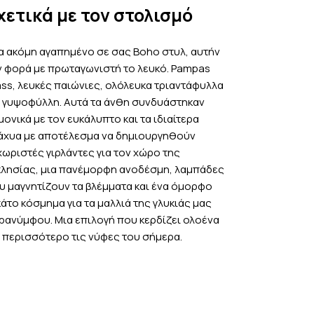
χετικά με τον στολισμό
α ακόμη αγαπημένο σε σας Βoho στυλ, αυτήν
ν φορά με πρωταγωνιστή το λευκό. Ρampas
ass, λευκές παιώνιες, ολόλευκα τριαντάφυλλα
ι γυψοφύλλη. Αυτά τα άνθη συνδυάστηκαν
μονικά με τον ευκάλυπτο και τα ιδιαίτερα
άχυα με αποτέλεσμα να δημιουργηθούν
χωριστές γιρλάντες για τον χώρο της
κλησίας, μια πανέμορφη ανοδέσμη, λαμπάδες
υ μαγνητίζουν τα βλέμματα και ένα όμορφο
κάτο κόσμημα για τα μαλλιά της γλυκιάς μας
ρανύμφου. Μια επιλογή που κερδίζει ολοένα
ι περισσότερο τις νύφες του σήμερα.